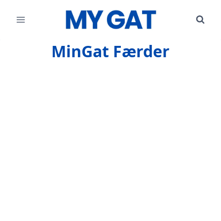
Skip
to
content
MinGat Færder