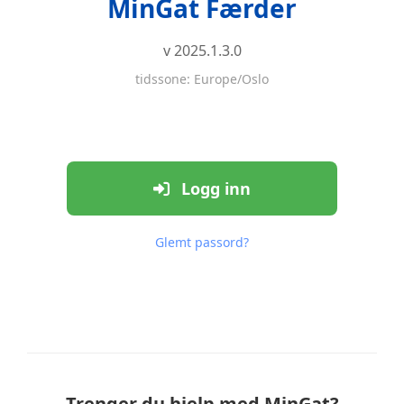
MinGat Færder
v 2025.1.3.0
tidssone: Europe/Oslo
Logg inn
Glemt passord?
Trenger du hjelp med MinGat?