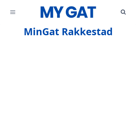
Skip
to
content
MinGat Rakkestad